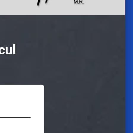
cul
d