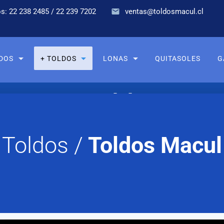
s: 22 238 2485 / 22 239 7202
ventas@toldosmacul.cl
+ TOLDOS
DOS
LONAS
QUITASOLES
G
+ Toldos
Toldos /
Toldos Macul