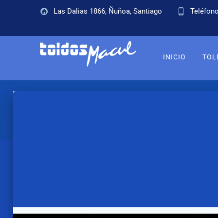
Las Dalias 1866, Ñuñoa, Santiago
Teléfono
INICIO
TOL